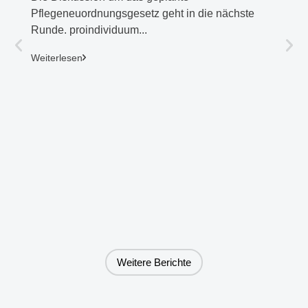
Pflegeneuordnungsgesetz geht in die nächste
Runde. proindividuum...
27. Jul
Weiterlesen
Alten
ihre 
ausge
Große 
Tanja 
Weiter
Weitere Berichte