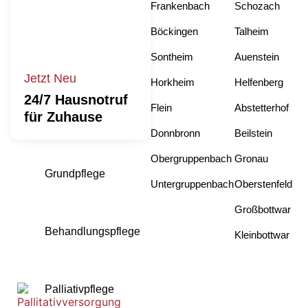
Frankenbach
Schozach
Böckingen
Talheim
Sontheim
Auenstein
Jetzt Neu
Horkheim
Helfenberg
24/7 Hausnotruf
Flein
Abstetterhof
für Zuhause
Donnbronn
Beilstein
Obergruppenbach
Gronau
Grundpflege
Untergruppenbach
Oberstenfeld
Großbottwar
Behandlungspflege
Kleinbottwar
Palliativpflege