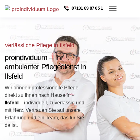
07131 89 87 05 1
Verlässliche Pflege in Ilsfeld
proindividuum – Ihr
ambulanter Pflegedienst in
Ilsfeld
Wir bringen professionelle Pflege
direkt zu Ihnen nach Hause in
Ilsfeld
– individuell, zuverlässig und
mit Herz. Vertrauen Sie auf unsere
Erfahrung und ein Team, das für Sie
da ist.