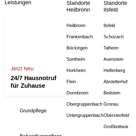
Leistungen
Standorte
Standorte
Heilbronn
Ilsfeld
Heilbronn
Ilsfeld
Frankenbach
Schozach
Böckingen
Talheim
Sontheim
Auenstein
Jetzt Neu
Horkheim
Helfenberg
24/7 Hausnotruf
Flein
Abstetterhof
für Zuhause
Donnbronn
Beilstein
Obergruppenbach
Gronau
Grundpflege
Untergruppenbach
Oberstenfeld
Großbottwar