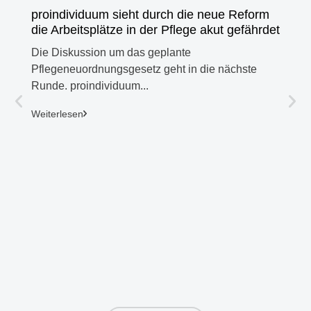
proindividuum sieht durch die neue Reform
die Arbeitsplätze in der Pflege akut gefährdet
Die Diskussion um das geplante
Pflegeneuordnungsgesetz geht in die nächste
Runde. proindividuum...
27. Jul
Weiterlesen
Alten
ihre 
ausge
Große 
Tanja 
Weiter