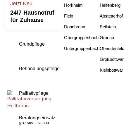
Jetzt Neu
Horkheim
Helfenberg
24/7 Hausnotruf
Flein
Abstetterhof
für Zuhause
Donnbronn
Beilstein
Obergruppenbach
Gronau
Grundpflege
Untergruppenbach
Oberstenfeld
Großbottwar
Behandlungspflege
Kleinbottwar
Palliativpflege
Beratungseinsatz
§ 37 Abs. 3 SGB XI