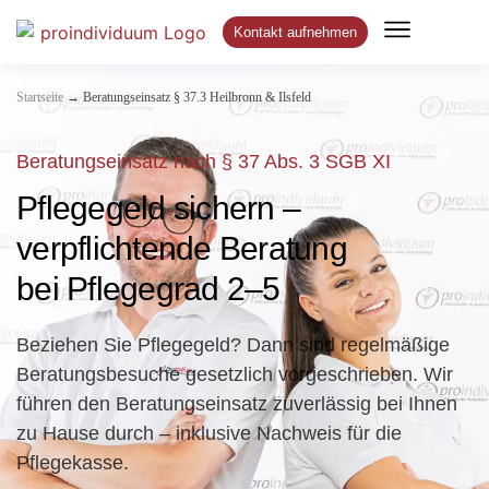
Kontakt aufnehmen
→
Startseite
Beratungseinsatz § 37.3 Heilbronn & Ilsfeld
Beratungseinsatz nach § 37 Abs. 3 SGB XI
Pflegegeld sichern –
verpflichtende Beratung
bei Pflegegrad 2–5
Beziehen Sie Pflegegeld? Dann sind regelmäßige
Beratungsbesuche gesetzlich vorgeschrieben. Wir
führen den Beratungseinsatz zuverlässig bei Ihnen
zu Hause durch – inklusive Nachweis für die
Pflegekasse.