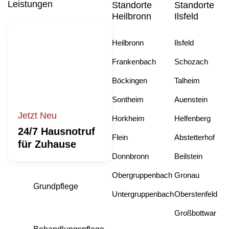
Leistungen
Standorte
Standorte
Heilbronn
Ilsfeld
Heilbronn
Ilsfeld
Frankenbach
Schozach
Böckingen
Talheim
Sontheim
Auenstein
Jetzt Neu
Horkheim
Helfenberg
24/7 Hausnotruf
Flein
Abstetterhof
für Zuhause
Donnbronn
Beilstein
Obergruppenbach
Gronau
Grundpflege
Untergruppenbach
Oberstenfeld
Großbottwar