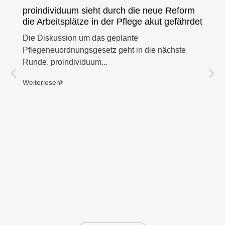
proindividuum sieht durch die neue Reform
die Arbeitsplätze in der Pflege akut gefährdet
Die Diskussion um das geplante
Pflegeneuordnungsgesetz geht in die nächste
Runde. proindividuum...
27. Jul
Weiterlesen
Alten
ihre 
ausge
Große 
Tanja 
Weiter