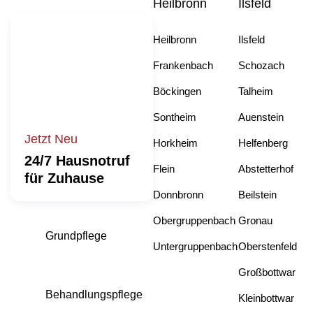
Heilbronn
Ilsfeld
Heilbronn
Ilsfeld
Frankenbach
Schozach
Böckingen
Talheim
Sontheim
Auenstein
Jetzt Neu
Horkheim
Helfenberg
24/7 Hausnotruf
Flein
Abstetterhof
für Zuhause
Donnbronn
Beilstein
Obergruppenbach
Gronau
Grundpflege
Untergruppenbach
Oberstenfeld
Großbottwar
Behandlungspflege
Kleinbottwar