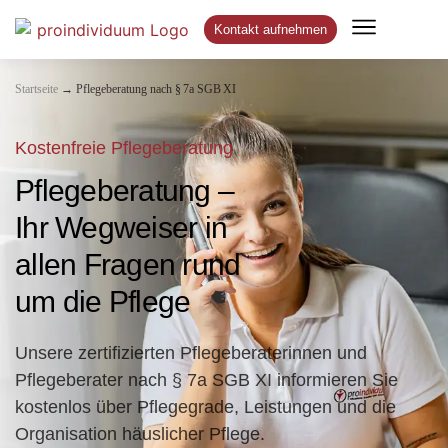
Kontakt aufnehmen
→
Startseite
Pflegeberatung nach § 7a SGB XI
Kostenfreie Pflegeberatung
Pflegeberatung –
Ihr Wegweiser in
allen Fragen rund
um die Pflege
Unsere zertifizierten Pflegeberaterinnen und
Pflegeberater nach § 7a SGB XI informieren Sie
kostenlos über Pflegegrade, Leistungen und die
Organisation häuslicher Pflege.