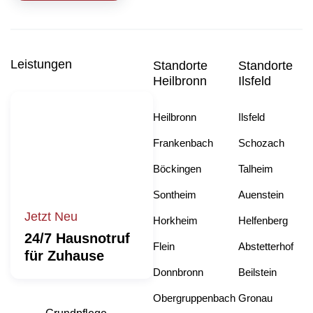
Leistungen
Standorte
Standorte
Heilbronn
Ilsfeld
Heilbronn
Ilsfeld
Frankenbach
Schozach
Böckingen
Talheim
Sontheim
Auenstein
Jetzt Neu
Horkheim
Helfenberg
24/7 Hausnotruf
Flein
Abstetterhof
für Zuhause
Donnbronn
Beilstein
Obergruppenbach
Gronau