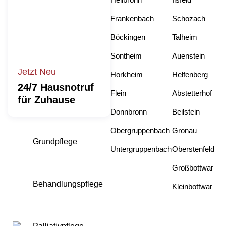
Frankenbach
Schozach
Böckingen
Talheim
Sontheim
Auenstein
Jetzt Neu
Horkheim
Helfenberg
24/7 Hausnotruf
Flein
Abstetterhof
für Zuhause
Donnbronn
Beilstein
Obergruppenbach
Gronau
Grundpflege
Untergruppenbach
Oberstenfeld
Großbottwar
Behandlungspflege
Kleinbottwar