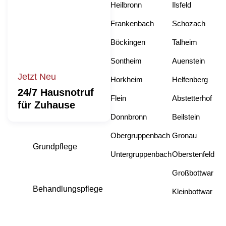
Heilbronn
Ilsfeld
Frankenbach
Schozach
Böckingen
Talheim
Sontheim
Auenstein
Jetzt Neu
Horkheim
Helfenberg
24/7 Hausnotruf
Flein
Abstetterhof
für Zuhause
Donnbronn
Beilstein
Obergruppenbach
Gronau
Grundpflege
Untergruppenbach
Oberstenfeld
Großbottwar
Behandlungspflege
Kleinbottwar